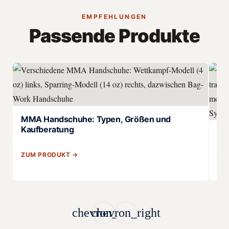
EMPFEHLUNGEN
Passende Produkte
MMA Handschuhe: Typen, Größen und
Kaufberatung
Mu
Te
ZUM PRODUKT →
ZU
chevron_left
chevron_right