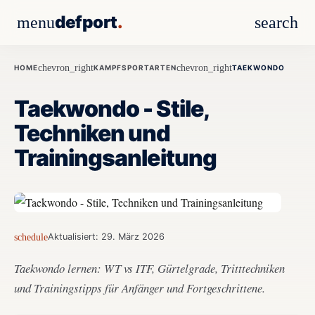
defport
.
menu
search
chevron_right
chevron_right
HOME
KAMPFSPORTARTEN
TAEKWONDO
Taekwondo - Stile,
Techniken und
Trainingsanleitung
schedule
Aktualisiert: 29. März 2026
Taekwondo lernen: WT vs ITF, Gürtelgrade, Tritttechniken
und Trainingstipps für Anfänger und Fortgeschrittene.